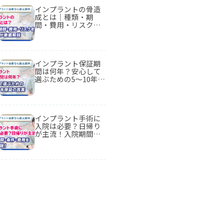
インプラントの骨造
成とは｜種類・期
間・費用・リスクを
専門医が徹底解説
インプラント保証期
間は何年？安心して
選ぶための5〜10年保
証の真実
インプラント手術に
入院は必要？日帰り
が主流！入院期間・
条件・費用を徹底解
説