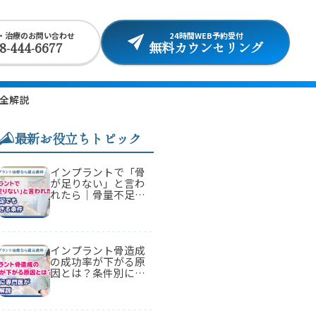
・治療のお問い合わせ
24時間WEB予約受付
8-444-6677
無料カウンセリング
全解説
最新お役立ちトピック
インプラントで「骨
が足りない」と言わ
れたら｜骨量不足で
も治療できる条件
インプラント骨造成
の成功率が下がる原
因とは？条件別に専
門医が正直に解説