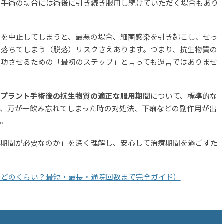
い手術の場合には術後に引き続き服用し続けていただく場合もあり
用を中止してしまうと、最悪の場合、細菌感染を引き起こし、せっ
け落ちてしまう（脱落）リスクさえあります。つまり、抗生物質の
成功させるための「最初のステップ」と言っても過言ではありませ
ンプラント手術後の抗生物質の適正な服用期間
について、標準的な
た、万が一飲み忘れてしまった時の対処法、下痢などの副作用が出
。
の期間が必要なのか」を深く理解し、安心して治療期間を過ごすた
はどのくらい？最短・最長・通院回数まで完全ガイド）